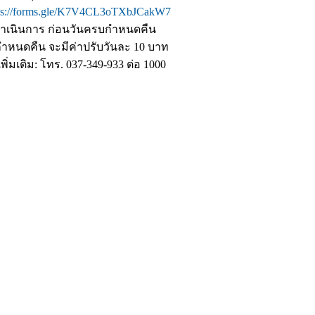
ps://forms.gle/K7V4CL3oTXbJCakW7
ดำเนินการ ก่อนวันครบกำหนดคืน
ำหนดคืน จะมีค่าปรับวันละ 10 บาท
ิ่มเติม: โทร. 037-349-933 ต่อ 1000