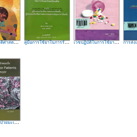
ยะคลอด / สุภาพ ไทยแท้
คู่มือการใช้ยาในการรักษาโรคเบื้องต้น : สำหรับผู้ประกอบวิชาชีพการพยาบาล ชั้นหนึ่ง ผู้ประกอบวิชาชีพการพยาบาลและการผดุงครรภ์ ชั้นหนึ่ง / โดย สภาการพยาบาล
เวชปฏิบัติในการใช้ยาอย่างเหมาะสม = Good practice of rational use of drugs / ณัฐธภา ปรีชาไว, บรรณาธิการ
การส่งเสริมและกำกับการใช้ยาต้านจุ
s with cancer / ดนัย ดุสรักษ์