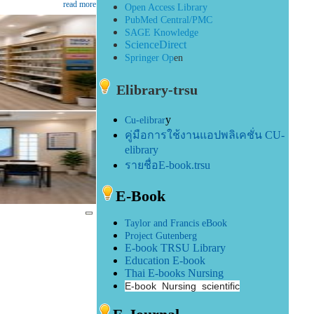
read more
O
pen Access Library
PubMed Central/PMC
SAGE Knowledge
ScienceDirect
Springer
Op
en
Elibrary-trsu
y
Cu-elibrar
คู่มือการใช้งานแอปพลิเคชั่น CU-
elibrary
รายชื่อE-book
.trsu
E-Book
Taylor and Francis eBook
Project Gutenberg
E-book TRSU Library
Education E-book
Thai E-books Nursing
E-book Nursing scientific