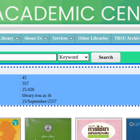
ibrary
About Us
Services
Other Libraries
TRSU Archiv
: 45
: 357
: 25,026
: library.trsu.ac.th
: 25/September/2557