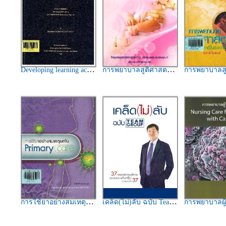
Developing learning activities via smart screen as an assistive device for improving English reading skills for grade 10 students of a Demonstration school in Thailand / Ikponmwosa Michelle Uzamere
การพยาบาลสูติศาสตร์ เล่ม 3 / ศรีเกียรติ อนันต์สวัสดิ์บรรณาธิการ
การพยาบาลสูติศาสตร์ : ภาวะผิดปกติในระ
การใช้ยาอย่างสมเหตุผลใน Primary care / ผู้เขียน, พิสนธิ์ จงตระกูล ; บรรณาธิการ, ศุภรัตน์ ชั้นประเสริฐ
เคล็ด(ไม่)ลับ ฉบับ Team group / ประเสริฐ ภัทรมัย
การพยาบาลผู้ป่วยมะเร็ง = Nursing care for patient