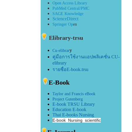
O
pen Access Library
PubMed Central/PMC
SAGE Knowledge
ScienceDirect
Springer
Op
en
Elibrary-trsu
y
Cu-elibrar
คู่มือการใช้งานแอปพลิเคชั่น CU-
elibrary
รายชื่อE-book
.trsu
E-Book
Taylor and Francis eBook
Project Gutenberg
E-book TRSU Library
Education E-book
Thai E-books Nursing
E-book Nursing scientific