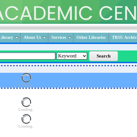
ibrary
About Us
Services
Other Libraries
TRSU Archiv
Loading..
Loading..
Loading..